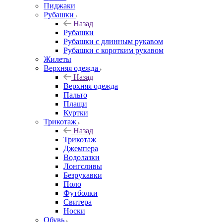
Пиджаки
Рубашки
Назад
Рубашки
Рубашки с длинным рукавом
Рубашки с коротким рукавом
Жилеты
Верхняя одежда
Назад
Верхняя одежда
Пальто
Плащи
Куртки
Трикотаж
Назад
Трикотаж
Джемпера
Водолазки
Лонгсливы
Безрукавки
Поло
Футболки
Свитера
Носки
Обувь