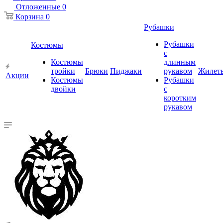
Отложенные
0
Корзина
0
Рубашки
Рубашки
Костюмы
с
Костюмы
длинным
тройки
Брюки
Пиджаки
рукавом
Жилет
Акции
Костюмы
Рубашки
двойки
с
коротким
рукавом