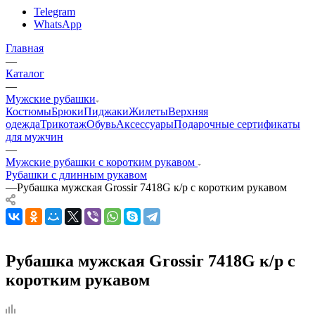
Telegram
WhatsApp
Главная
—
Каталог
—
Мужские рубашки
Костюмы
Брюки
Пиджаки
Жилеты
Верхняя
одежда
Трикотаж
Обувь
Аксессуары
Подарочные сертификаты
для мужчин
—
Мужские рубашки с коротким рукавом
Рубашки с длинным рукавом
—
Рубашка мужская Grossir 7418G к/р с коротким рукавом
Рубашка мужская Grossir 7418G к/р с
коротким рукавом