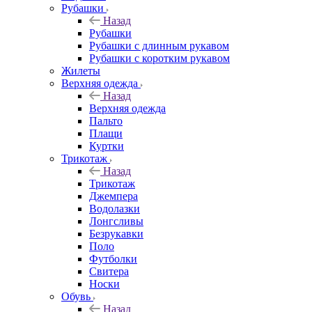
Рубашки
Назад
Рубашки
Рубашки с длинным рукавом
Рубашки с коротким рукавом
Жилеты
Верхняя одежда
Назад
Верхняя одежда
Пальто
Плащи
Куртки
Трикотаж
Назад
Трикотаж
Джемпера
Водолазки
Лонгсливы
Безрукавки
Поло
Футболки
Свитера
Носки
Обувь
Назад