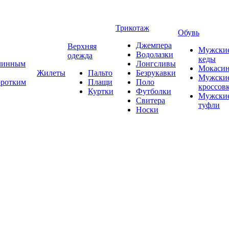
Трикотаж
Обувь
Джемпера
Верхняя
Мужски
Водолазки
одежда
кеды
длинным
Лонгсливы
Мокаси
Жилеты
Пальто
Безрукавки
Мужски
оротким
Плащи
Поло
кроссов
Куртки
Футболки
Мужски
Свитера
туфли
Носки