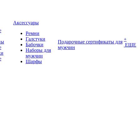
Аксессуары
е
Ремни
Галстуки
+
ны
Подарочные сертификаты для
Бабочки
ЕЩЕ
е
мужчин
Наборы для
ки
мужчин
е
Шарфы