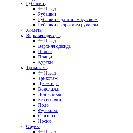
Рубашки
Назад
Рубашки
Рубашки с длинным рукавом
Рубашки с коротким рукавом
Жилеты
Верхняя одежда
Назад
Верхняя одежда
Пальто
Плащи
Куртки
Трикотаж
Назад
Трикотаж
Джемпера
Водолазки
Лонгсливы
Безрукавки
Поло
Футболки
Свитера
Носки
Обувь
Назад