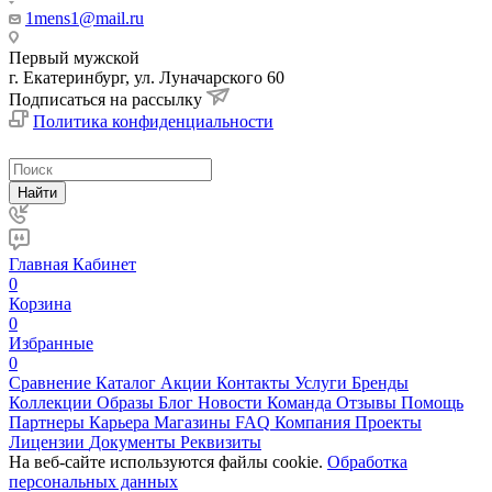
1mens1@mail.ru
Первый мужской
г. Екатеринбург, ул. Луначарского 60
Подписаться на рассылку
Политика конфиденциальности
Найти
Главная
Кабинет
0
Корзина
0
Избранные
0
Сравнение
Каталог
Акции
Контакты
Услуги
Бренды
Коллекции
Образы
Блог
Новости
Команда
Отзывы
Помощь
Партнеры
Карьера
Магазины
FAQ
Компания
Проекты
Лицензии
Документы
Реквизиты
На веб-сайте используются файлы cookie.
Обработка
персональных данных