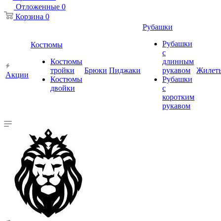
Отложенные
0
Корзина
0
Рубашки
Рубашки
Костюмы
с
Костюмы
длинным
тройки
Брюки
Пиджаки
рукавом
Жилет
Акции
Костюмы
Рубашки
двойки
с
коротким
рукавом