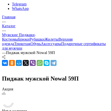
Telegram
WhatsApp
Главная
—
Каталог
—
Мужские Пиджаки
Костюмы
Брюки
Рубашки
Жилеты
Верхняя
одежда
Трикотаж
Обувь
Аксессуары
Подарочные сертификаты
для мужчин
—
Пиджак мужской Nowal 59П
Пиджак мужской Nowal 59П
Акция
Нет в наличии