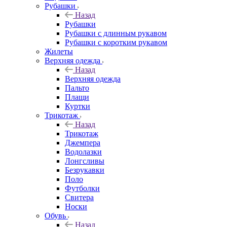
Рубашки
Назад
Рубашки
Рубашки с длинным рукавом
Рубашки с коротким рукавом
Жилеты
Верхняя одежда
Назад
Верхняя одежда
Пальто
Плащи
Куртки
Трикотаж
Назад
Трикотаж
Джемпера
Водолазки
Лонгсливы
Безрукавки
Поло
Футболки
Свитера
Носки
Обувь
Назад