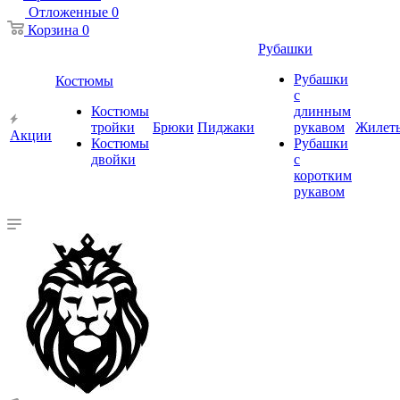
Отложенные
0
Корзина
0
Рубашки
Рубашки
Костюмы
с
Костюмы
длинным
тройки
Брюки
Пиджаки
рукавом
Жилет
Акции
Костюмы
Рубашки
двойки
с
коротким
рукавом