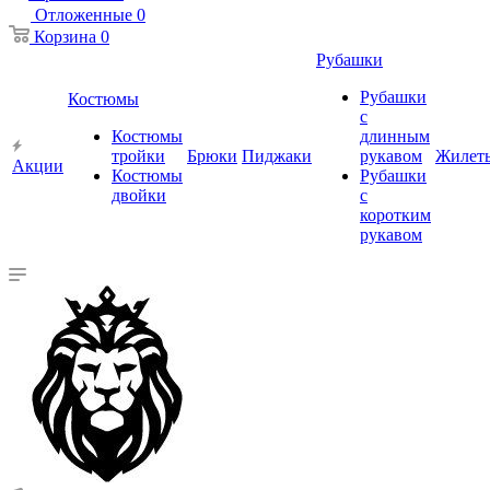
Отложенные
0
Корзина
0
Рубашки
Рубашки
Костюмы
с
Костюмы
длинным
тройки
Брюки
Пиджаки
рукавом
Жилет
Акции
Костюмы
Рубашки
двойки
с
коротким
рукавом