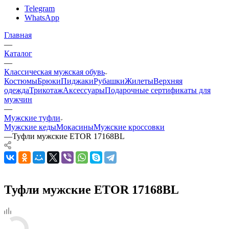
Telegram
WhatsApp
Главная
—
Каталог
—
Классическая мужская обувь
Костюмы
Брюки
Пиджаки
Рубашки
Жилеты
Верхняя
одежда
Трикотаж
Аксессуары
Подарочные сертификаты для
мужчин
—
Мужские туфли
Мужские кеды
Мокасины
Мужские кроссовки
—
Туфли мужские ETOR 17168BL
Туфли мужские ETOR 17168BL