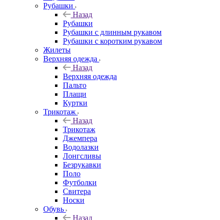
Рубашки
Назад
Рубашки
Рубашки с длинным рукавом
Рубашки с коротким рукавом
Жилеты
Верхняя одежда
Назад
Верхняя одежда
Пальто
Плащи
Куртки
Трикотаж
Назад
Трикотаж
Джемпера
Водолазки
Лонгсливы
Безрукавки
Поло
Футболки
Свитера
Носки
Обувь
Назад