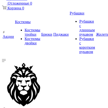
Отложенные
0
Корзина
0
Рубашки
Рубашки
Костюмы
с
Костюмы
длинным
тройки
Брюки
Пиджаки
рукавом
Жилет
Акции
Костюмы
Рубашки
двойки
с
коротким
рукавом