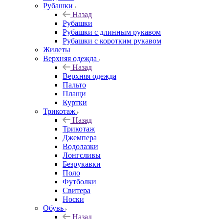
Рубашки
Назад
Рубашки
Рубашки с длинным рукавом
Рубашки с коротким рукавом
Жилеты
Верхняя одежда
Назад
Верхняя одежда
Пальто
Плащи
Куртки
Трикотаж
Назад
Трикотаж
Джемпера
Водолазки
Лонгсливы
Безрукавки
Поло
Футболки
Свитера
Носки
Обувь
Назад