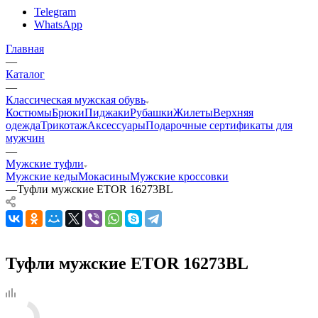
Telegram
WhatsApp
Главная
—
Каталог
—
Классическая мужская обувь
Костюмы
Брюки
Пиджаки
Рубашки
Жилеты
Верхняя
одежда
Трикотаж
Аксессуары
Подарочные сертификаты для
мужчин
—
Мужские туфли
Мужские кеды
Мокасины
Мужские кроссовки
—
Туфли мужские ETOR 16273BL
Туфли мужские ETOR 16273BL