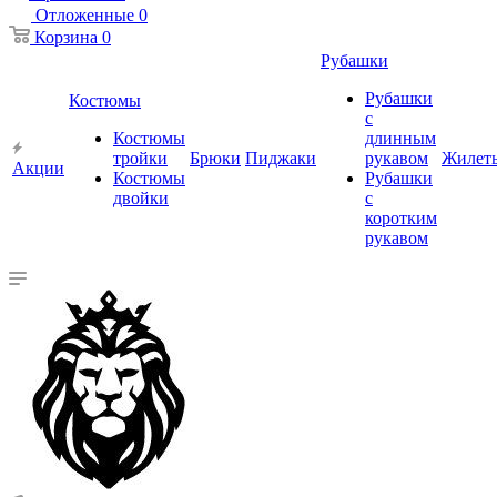
Отложенные
0
Корзина
0
Рубашки
Рубашки
Костюмы
с
Костюмы
длинным
тройки
Брюки
Пиджаки
рукавом
Жилет
Акции
Костюмы
Рубашки
двойки
с
коротким
рукавом