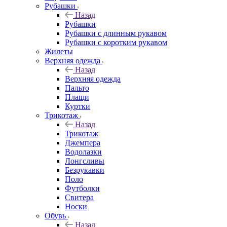
Рубашки
Назад
Рубашки
Рубашки с длинным рукавом
Рубашки с коротким рукавом
Жилеты
Верхняя одежда
Назад
Верхняя одежда
Пальто
Плащи
Куртки
Трикотаж
Назад
Трикотаж
Джемпера
Водолазки
Лонгсливы
Безрукавки
Поло
Футболки
Свитера
Носки
Обувь
Назад