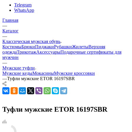
Telegram
WhatsApp
Главная
—
Каталог
—
Классическая мужская обувь
Костюмы
Брюки
Пиджаки
Рубашки
Жилеты
Верхняя
одежда
Трикотаж
Аксессуары
Подарочные сертификаты для
мужчин
—
Мужские туфли
Мужские кеды
Мокасины
Мужские кроссовки
—
Туфли мужские ETOR 16197SBR
Туфли мужские ETOR 16197SBR