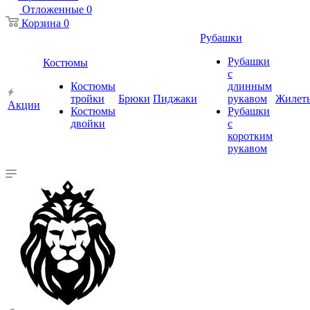
Отложенные
0
Корзина
0
Рубашки
Рубашки
Костюмы
с
Костюмы
длинным
тройки
Брюки
Пиджаки
рукавом
Жилет
Акции
Костюмы
Рубашки
двойки
с
коротким
рукавом