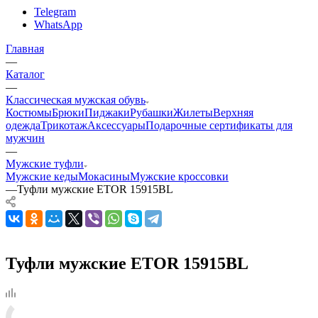
Telegram
WhatsApp
Главная
—
Каталог
—
Классическая мужская обувь
Костюмы
Брюки
Пиджаки
Рубашки
Жилеты
Верхняя
одежда
Трикотаж
Аксессуары
Подарочные сертификаты для
мужчин
—
Мужские туфли
Мужские кеды
Мокасины
Мужские кроссовки
—
Туфли мужские ETOR 15915BL
Туфли мужские ETOR 15915BL