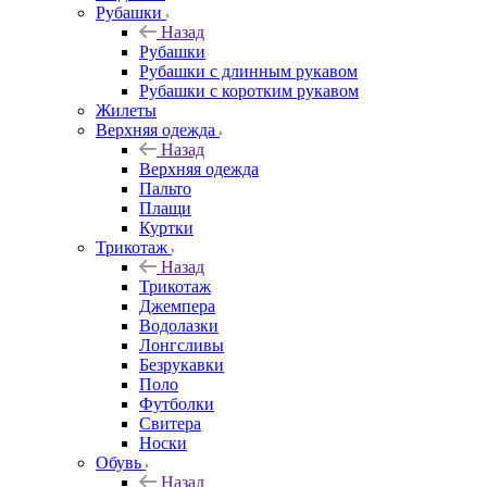
Рубашки
Назад
Рубашки
Рубашки с длинным рукавом
Рубашки с коротким рукавом
Жилеты
Верхняя одежда
Назад
Верхняя одежда
Пальто
Плащи
Куртки
Трикотаж
Назад
Трикотаж
Джемпера
Водолазки
Лонгсливы
Безрукавки
Поло
Футболки
Свитера
Носки
Обувь
Назад