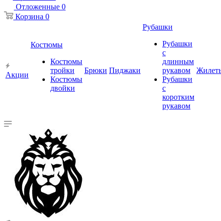
Отложенные
0
Корзина
0
Рубашки
Рубашки
Костюмы
с
Костюмы
длинным
тройки
Брюки
Пиджаки
рукавом
Жилет
Акции
Костюмы
Рубашки
двойки
с
коротким
рукавом