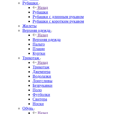
Рубашки
Назад
Рубашки
Рубашки с длинным рукавом
Рубашки с коротким рукавом
Жилеты
Верхняя одежда
Назад
Верхняя одежда
Пальто
Плащи
Куртки
Трикотаж
Назад
Трикотаж
Джемпера
Водолазки
Лонгсливы
Безрукавки
Поло
Футболки
Свитера
Носки
Обувь
Назад