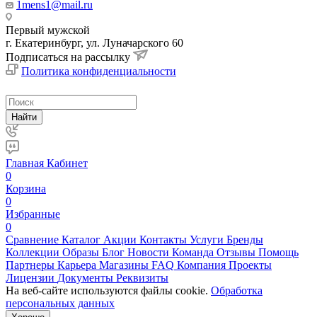
1mens1@mail.ru
Первый мужской
г. Екатеринбург, ул. Луначарского 60
Подписаться на рассылку
Политика конфиденциальности
Найти
Главная
Кабинет
0
Корзина
0
Избранные
0
Сравнение
Каталог
Акции
Контакты
Услуги
Бренды
Коллекции
Образы
Блог
Новости
Команда
Отзывы
Помощь
Партнеры
Карьера
Магазины
FAQ
Компания
Проекты
Лицензии
Документы
Реквизиты
На веб-сайте используются файлы cookie.
Обработка
персональных данных