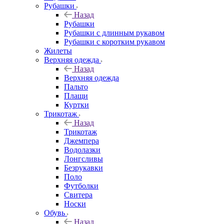
Рубашки
Назад
Рубашки
Рубашки с длинным рукавом
Рубашки с коротким рукавом
Жилеты
Верхняя одежда
Назад
Верхняя одежда
Пальто
Плащи
Куртки
Трикотаж
Назад
Трикотаж
Джемпера
Водолазки
Лонгсливы
Безрукавки
Поло
Футболки
Свитера
Носки
Обувь
Назад