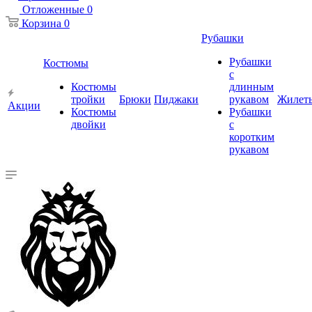
Отложенные
0
Корзина
0
Рубашки
Рубашки
Костюмы
с
Костюмы
длинным
тройки
Брюки
Пиджаки
рукавом
Жилет
Акции
Костюмы
Рубашки
двойки
с
коротким
рукавом