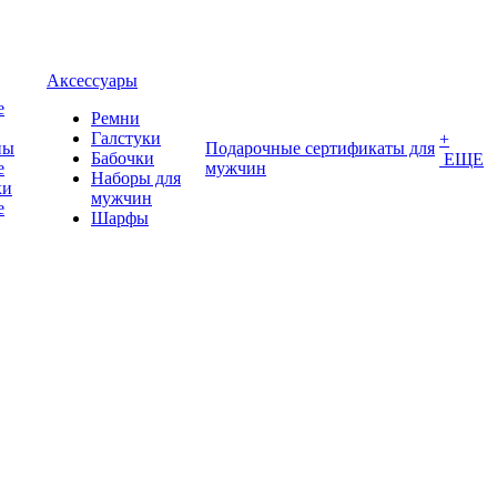
Аксессуары
е
Ремни
Галстуки
+
ны
Подарочные сертификаты для
Бабочки
ЕЩЕ
е
мужчин
Наборы для
ки
мужчин
е
Шарфы