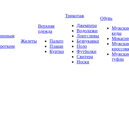
Трикотаж
Обувь
Джемпера
Верхняя
Мужски
Водолазки
одежда
кеды
длинным
Лонгсливы
Мокаси
Жилеты
Пальто
Безрукавки
Мужски
оротким
Плащи
Поло
кроссов
Куртки
Футболки
Мужски
Свитера
туфли
Носки