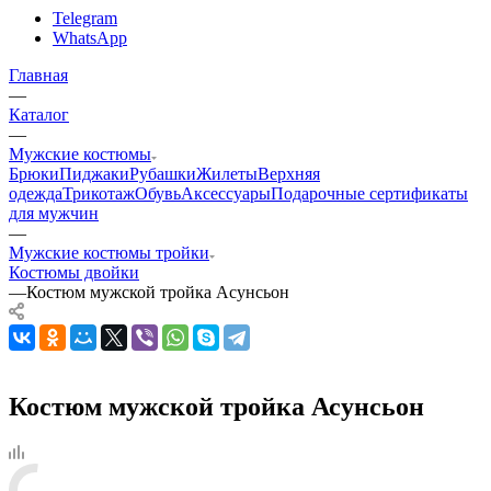
Telegram
WhatsApp
Главная
—
Каталог
—
Мужские костюмы
Брюки
Пиджаки
Рубашки
Жилеты
Верхняя
одежда
Трикотаж
Обувь
Аксессуары
Подарочные сертификаты
для мужчин
—
Мужские костюмы тройки
Костюмы двойки
—
Костюм мужской тройка Асунсьон
Костюм мужской тройка Асунсьон