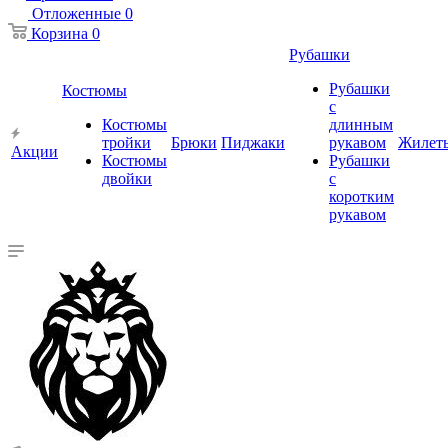
Отложенные
0
Корзина
0
Рубашки
Рубашки
Костюмы
с
Костюмы
длинным
тройки
Брюки
Пиджаки
рукавом
Жилет
Акции
Костюмы
Рубашки
двойки
с
коротким
рукавом