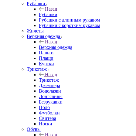
Рубашки
Назад
Рубашки
Рубашки с длинным рукавом
Рубашки с коротким рукавом
Жилеты
Верхняя одежда
Назад
Верхняя одежда
Пальто
Плащи
Куртки
Трикотаж
Назад
Трикотаж
Джемпера
Водолазки
Лонгсливы
Безрукавки
Поло
Футболки
Свитера
Носки
Обувь
Назад