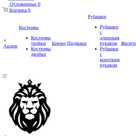
Отложенные
0
Корзина
0
Рубашки
Рубашки
Костюмы
с
Костюмы
длинным
тройки
Брюки
Пиджаки
рукавом
Жилет
Акции
Костюмы
Рубашки
двойки
с
коротким
рукавом