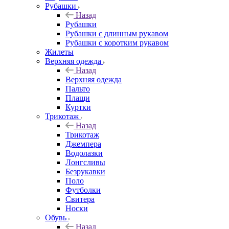
Рубашки
Назад
Рубашки
Рубашки с длинным рукавом
Рубашки с коротким рукавом
Жилеты
Верхняя одежда
Назад
Верхняя одежда
Пальто
Плащи
Куртки
Трикотаж
Назад
Трикотаж
Джемпера
Водолазки
Лонгсливы
Безрукавки
Поло
Футболки
Свитера
Носки
Обувь
Назад