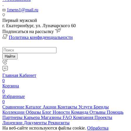
1mens1@mail.ru
Первый мужской
г. Екатеринбург, ул. Луначарского 60
Подписаться на рассылку
Политика конфиденциальности
Найти
Главная
Кабинет
0
Корзина
0
Избранные
0
Сравнение
Каталог
Акции
Контакты
Услуги
Бренды
Коллекции
Образы
Блог
Новости
Команда
Отзывы
Помощь
Партнеры
Карьера
Магазины
FAQ
Компания
Проекты
Лицензии
Документы
Реквизиты
На веб-сайте используются файлы cookie.
Обработка