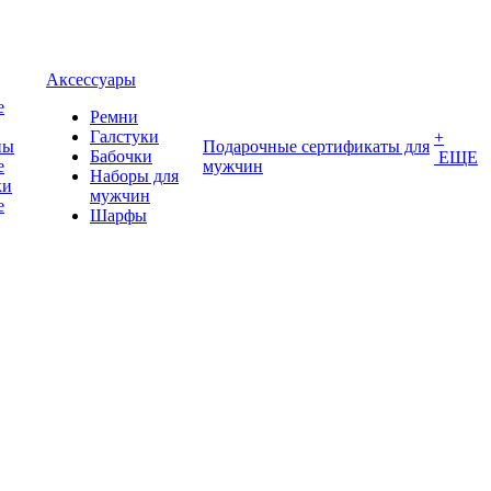
Аксессуары
е
Ремни
Галстуки
+
ны
Подарочные сертификаты для
Бабочки
ЕЩЕ
е
мужчин
Наборы для
ки
мужчин
е
Шарфы