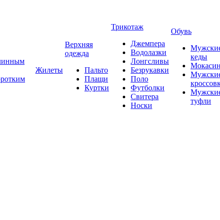
Трикотаж
Обувь
Джемпера
Верхняя
Мужски
Водолазки
одежда
кеды
длинным
Лонгсливы
Мокаси
Жилеты
Пальто
Безрукавки
Мужски
оротким
Плащи
Поло
кроссов
Куртки
Футболки
Мужски
Свитера
туфли
Носки