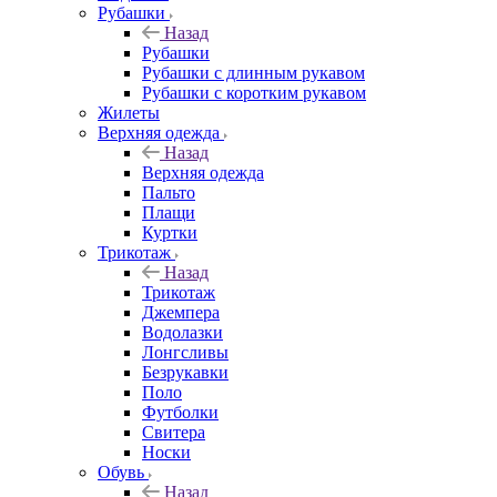
Рубашки
Назад
Рубашки
Рубашки с длинным рукавом
Рубашки с коротким рукавом
Жилеты
Верхняя одежда
Назад
Верхняя одежда
Пальто
Плащи
Куртки
Трикотаж
Назад
Трикотаж
Джемпера
Водолазки
Лонгсливы
Безрукавки
Поло
Футболки
Свитера
Носки
Обувь
Назад