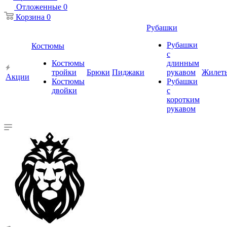
Отложенные
0
Корзина
0
Рубашки
Рубашки
Костюмы
с
Костюмы
длинным
тройки
Брюки
Пиджаки
рукавом
Жилет
Акции
Костюмы
Рубашки
двойки
с
коротким
рукавом