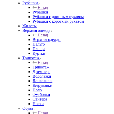
Рубашки
Назад
Рубашки
Рубашки с длинным рукавом
Рубашки с коротким рукавом
Жилеты
Верхняя одежда
Назад
Верхняя одежда
Пальто
Плащи
Куртки
Трикотаж
Назад
Трикотаж
Джемпера
Водолазки
Лонгсливы
Безрукавки
Поло
Футболки
Свитера
Носки
Обувь
Назад