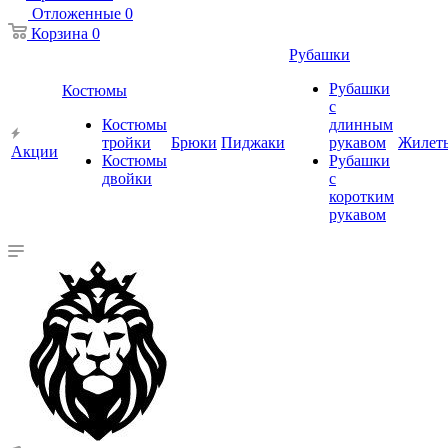
Отложенные
0
Корзина
0
Рубашки
Рубашки
Костюмы
с
Костюмы
длинным
тройки
Брюки
Пиджаки
рукавом
Жилет
Акции
Костюмы
Рубашки
двойки
с
коротким
рукавом