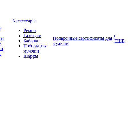
Аксессуары
е
Ремни
Галстуки
+
ны
Подарочные сертификаты для
Бабочки
ЕЩЕ
е
мужчин
Наборы для
ки
мужчин
е
Шарфы