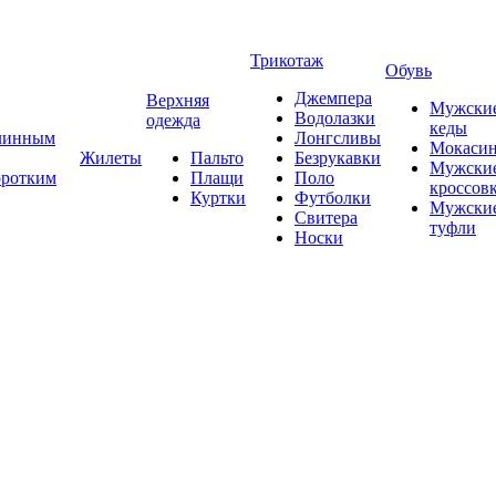
Трикотаж
Обувь
Джемпера
Верхняя
Мужски
Водолазки
одежда
кеды
длинным
Лонгсливы
Мокаси
Жилеты
Пальто
Безрукавки
Мужски
оротким
Плащи
Поло
кроссов
Куртки
Футболки
Мужски
Свитера
туфли
Носки