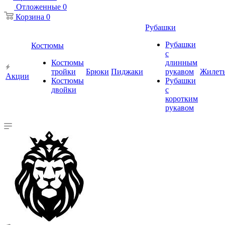
Отложенные
0
Корзина
0
Рубашки
Рубашки
Костюмы
с
Костюмы
длинным
тройки
Брюки
Пиджаки
рукавом
Жилет
Акции
Костюмы
Рубашки
двойки
с
коротким
рукавом