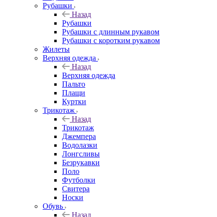
Рубашки
Назад
Рубашки
Рубашки с длинным рукавом
Рубашки с коротким рукавом
Жилеты
Верхняя одежда
Назад
Верхняя одежда
Пальто
Плащи
Куртки
Трикотаж
Назад
Трикотаж
Джемпера
Водолазки
Лонгсливы
Безрукавки
Поло
Футболки
Свитера
Носки
Обувь
Назад