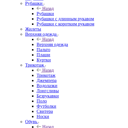
Рубашки
Назад
Рубашки
Рубашки с длинным рукавом
Рубашки с коротким рукавом
Жилеты
Верхняя одежда
Назад
Верхняя одежда
Пальто
Плащи
Куртки
Трикотаж
Назад
Трикотаж
Джемпера
Водолазки
Лонгсливы
Безрукавки
Поло
Футболки
Свитера
Носки
Обувь
Назад