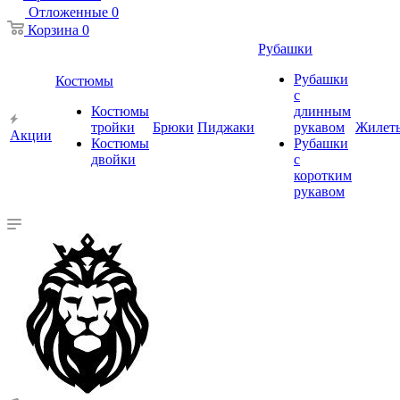
Отложенные
0
Корзина
0
Рубашки
Рубашки
Костюмы
с
Костюмы
длинным
тройки
Брюки
Пиджаки
рукавом
Жилет
Акции
Костюмы
Рубашки
двойки
с
коротким
рукавом