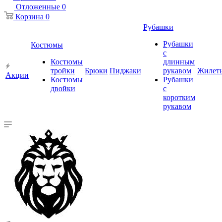
Отложенные
0
Корзина
0
Рубашки
Рубашки
Костюмы
с
Костюмы
длинным
тройки
Брюки
Пиджаки
рукавом
Жилет
Акции
Костюмы
Рубашки
двойки
с
коротким
рукавом