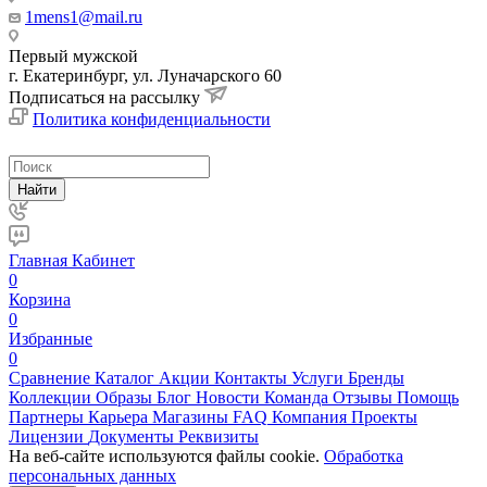
1mens1@mail.ru
Первый мужской
г. Екатеринбург, ул. Луначарского 60
Подписаться на рассылку
Политика конфиденциальности
Найти
Главная
Кабинет
0
Корзина
0
Избранные
0
Сравнение
Каталог
Акции
Контакты
Услуги
Бренды
Коллекции
Образы
Блог
Новости
Команда
Отзывы
Помощь
Партнеры
Карьера
Магазины
FAQ
Компания
Проекты
Лицензии
Документы
Реквизиты
На веб-сайте используются файлы cookie.
Обработка
персональных данных