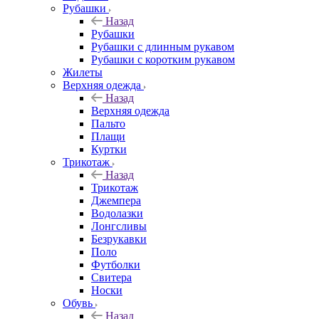
Рубашки
Назад
Рубашки
Рубашки с длинным рукавом
Рубашки с коротким рукавом
Жилеты
Верхняя одежда
Назад
Верхняя одежда
Пальто
Плащи
Куртки
Трикотаж
Назад
Трикотаж
Джемпера
Водолазки
Лонгсливы
Безрукавки
Поло
Футболки
Свитера
Носки
Обувь
Назад