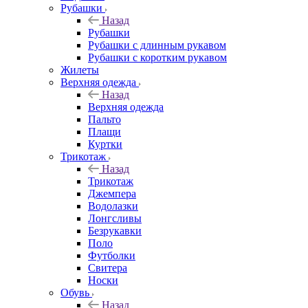
Рубашки
Назад
Рубашки
Рубашки с длинным рукавом
Рубашки с коротким рукавом
Жилеты
Верхняя одежда
Назад
Верхняя одежда
Пальто
Плащи
Куртки
Трикотаж
Назад
Трикотаж
Джемпера
Водолазки
Лонгсливы
Безрукавки
Поло
Футболки
Свитера
Носки
Обувь
Назад