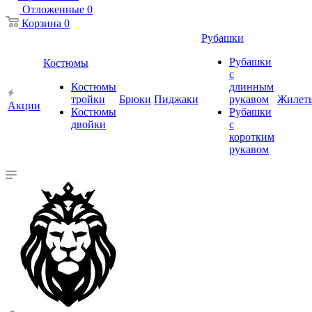
Отложенные
0
Корзина
0
Рубашки
Рубашки
Костюмы
с
Костюмы
длинным
тройки
Брюки
Пиджаки
рукавом
Жилет
Акции
Костюмы
Рубашки
двойки
с
коротким
рукавом