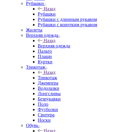
Рубашки
Назад
Рубашки
Рубашки с длинным рукавом
Рубашки с коротким рукавом
Жилеты
Верхняя одежда
Назад
Верхняя одежда
Пальто
Плащи
Куртки
Трикотаж
Назад
Трикотаж
Джемпера
Водолазки
Лонгсливы
Безрукавки
Поло
Футболки
Свитера
Носки
Обувь
Назад