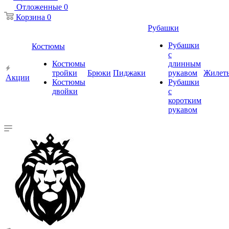
Отложенные
0
Корзина
0
Рубашки
Рубашки
Костюмы
с
Костюмы
длинным
тройки
Брюки
Пиджаки
рукавом
Жилет
Акции
Костюмы
Рубашки
двойки
с
коротким
рукавом