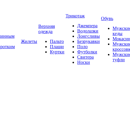
Трикотаж
Обувь
Джемпера
Верхняя
Мужски
Водолазки
одежда
кеды
длинным
Лонгсливы
Мокаси
Жилеты
Пальто
Безрукавки
Мужски
оротким
Плащи
Поло
кроссов
Куртки
Футболки
Мужски
Свитера
туфли
Носки