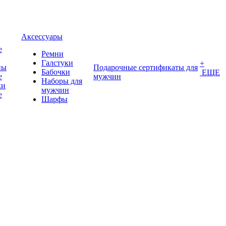
Аксессуары
е
Ремни
Галстуки
+
ны
Подарочные сертификаты для
Бабочки
ЕЩЕ
е
мужчин
Наборы для
ки
мужчин
е
Шарфы