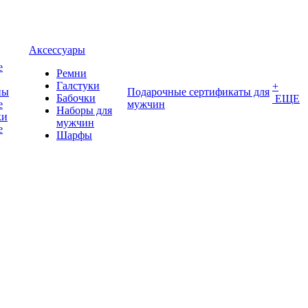
Аксессуары
е
Ремни
Галстуки
+
ны
Подарочные сертификаты для
Бабочки
ЕЩЕ
е
мужчин
Наборы для
ки
мужчин
е
Шарфы