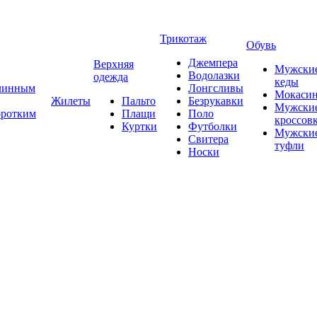
Трикотаж
Обувь
Джемпера
Верхняя
Мужски
Водолазки
одежда
кеды
длинным
Лонгсливы
Мокаси
Жилеты
Пальто
Безрукавки
Мужски
оротким
Плащи
Поло
кроссов
Куртки
Футболки
Мужски
Свитера
туфли
Носки