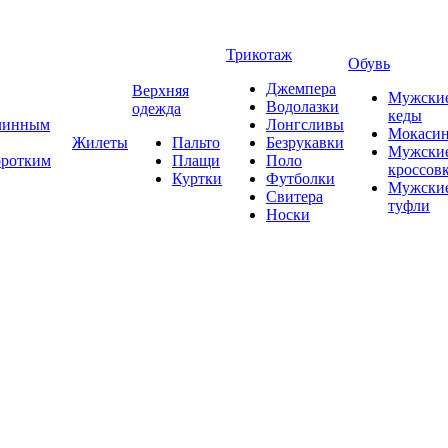
Трикотаж
Обувь
Джемпера
Верхняя
Мужски
Водолазки
одежда
кеды
длинным
Лонгсливы
Мокаси
Жилеты
Пальто
Безрукавки
Мужски
оротким
Плащи
Поло
кроссов
Куртки
Футболки
Мужски
Свитера
туфли
Носки