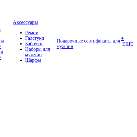
Аксессуары
е
Ремни
Галстуки
+
ны
Подарочные сертификаты для
Бабочки
ЕЩЕ
е
мужчин
Наборы для
ки
мужчин
е
Шарфы