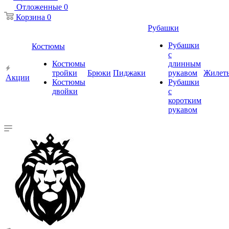
Отложенные
0
Корзина
0
Рубашки
Рубашки
Костюмы
с
Костюмы
длинным
тройки
Брюки
Пиджаки
рукавом
Жилет
Акции
Костюмы
Рубашки
двойки
с
коротким
рукавом