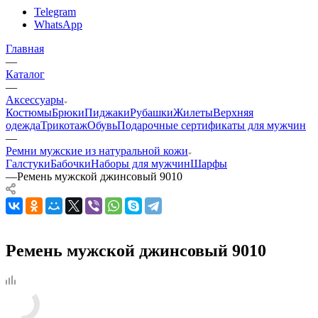
Telegram
WhatsApp
Главная
—
Каталог
—
Аксессуары
Костюмы
Брюки
Пиджаки
Рубашки
Жилеты
Верхняя
одежда
Трикотаж
Обувь
Подарочные сертификаты для мужчин
—
Ремни мужские из натуральной кожи
Галстуки
Бабочки
Наборы для мужчин
Шарфы
—
Ремень мужской джинсовый 9010
Ремень мужской джинсовый 9010