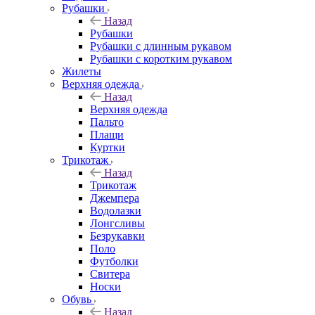
Рубашки
Назад
Рубашки
Рубашки с длинным рукавом
Рубашки с коротким рукавом
Жилеты
Верхняя одежда
Назад
Верхняя одежда
Пальто
Плащи
Куртки
Трикотаж
Назад
Трикотаж
Джемпера
Водолазки
Лонгсливы
Безрукавки
Поло
Футболки
Свитера
Носки
Обувь
Назад