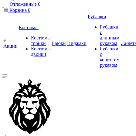
Отложенные
0
Корзина
0
Рубашки
Рубашки
Костюмы
с
Костюмы
длинным
тройки
Брюки
Пиджаки
рукавом
Жилет
Акции
Костюмы
Рубашки
двойки
с
коротким
рукавом