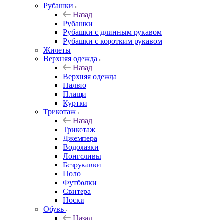
Рубашки
Назад
Рубашки
Рубашки с длинным рукавом
Рубашки с коротким рукавом
Жилеты
Верхняя одежда
Назад
Верхняя одежда
Пальто
Плащи
Куртки
Трикотаж
Назад
Трикотаж
Джемпера
Водолазки
Лонгсливы
Безрукавки
Поло
Футболки
Свитера
Носки
Обувь
Назад