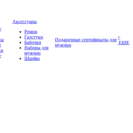
Аксессуары
е
Ремни
Галстуки
+
ны
Подарочные сертификаты для
Бабочки
ЕЩЕ
е
мужчин
Наборы для
ки
мужчин
е
Шарфы