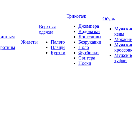
Трикотаж
Обувь
Джемпера
Верхняя
Мужски
Водолазки
одежда
кеды
длинным
Лонгсливы
Мокаси
Жилеты
Пальто
Безрукавки
Мужски
оротким
Плащи
Поло
кроссов
Куртки
Футболки
Мужски
Свитера
туфли
Носки