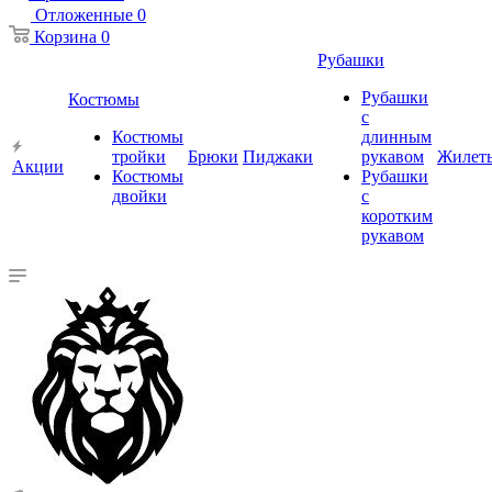
Отложенные
0
Корзина
0
Рубашки
Рубашки
Костюмы
с
Костюмы
длинным
тройки
Брюки
Пиджаки
рукавом
Жилет
Акции
Костюмы
Рубашки
двойки
с
коротким
рукавом