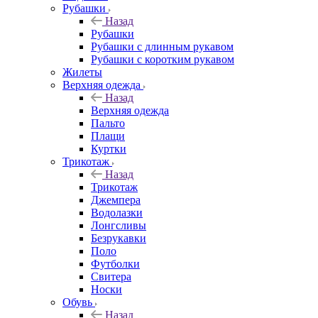
Рубашки
Назад
Рубашки
Рубашки с длинным рукавом
Рубашки с коротким рукавом
Жилеты
Верхняя одежда
Назад
Верхняя одежда
Пальто
Плащи
Куртки
Трикотаж
Назад
Трикотаж
Джемпера
Водолазки
Лонгсливы
Безрукавки
Поло
Футболки
Свитера
Носки
Обувь
Назад