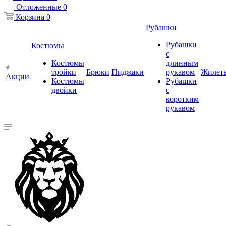
Отложенные
0
Корзина
0
Рубашки
Рубашки
Костюмы
с
Костюмы
длинным
тройки
Брюки
Пиджаки
рукавом
Жилет
Акции
Костюмы
Рубашки
двойки
с
коротким
рукавом