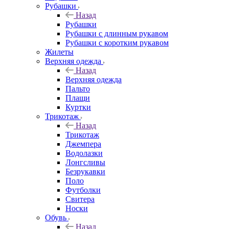
Рубашки
Назад
Рубашки
Рубашки с длинным рукавом
Рубашки с коротким рукавом
Жилеты
Верхняя одежда
Назад
Верхняя одежда
Пальто
Плащи
Куртки
Трикотаж
Назад
Трикотаж
Джемпера
Водолазки
Лонгсливы
Безрукавки
Поло
Футболки
Свитера
Носки
Обувь
Назад