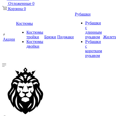
Отложенные
0
Корзина
0
Рубашки
Рубашки
Костюмы
с
Костюмы
длинным
тройки
Брюки
Пиджаки
рукавом
Жилет
Акции
Костюмы
Рубашки
двойки
с
коротким
рукавом