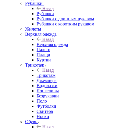
Рубашки
Назад
Рубашки
Рубашки с длинным рукавом
Рубашки с коротким рукавом
Жилеты
Верхняя одежда
Назад
Верхняя одежда
Пальто
Плащи
Куртки
Трикотаж
Назад
Трикотаж
Джемпера
Водолазки
Лонгсливы
Безрукавки
Поло
Футболки
Свитера
Носки
Обувь
Назад