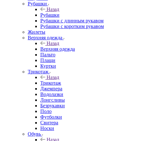
Рубашки
Назад
Рубашки
Рубашки с длинным рукавом
Рубашки с коротким рукавом
Жилеты
Верхняя одежда
Назад
Верхняя одежда
Пальто
Плащи
Куртки
Трикотаж
Назад
Трикотаж
Джемпера
Водолазки
Лонгсливы
Безрукавки
Поло
Футболки
Свитера
Носки
Обувь
Назад