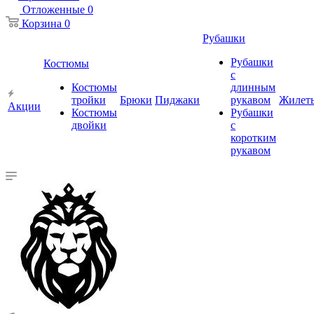
Отложенные
0
Корзина
0
Рубашки
Рубашки
Костюмы
с
Костюмы
длинным
тройки
Брюки
Пиджаки
рукавом
Жилет
Акции
Костюмы
Рубашки
двойки
с
коротким
рукавом