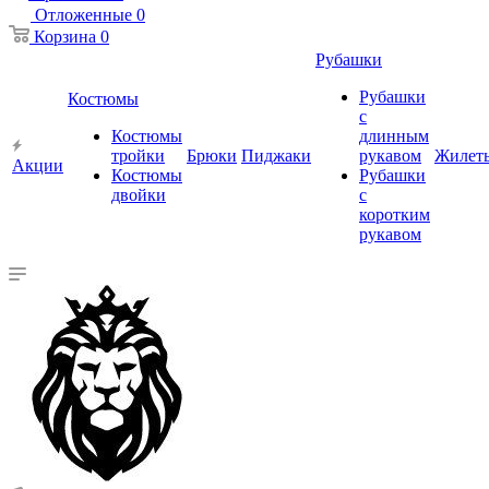
Отложенные
0
Корзина
0
Рубашки
Рубашки
Костюмы
с
Костюмы
длинным
тройки
Брюки
Пиджаки
рукавом
Жилет
Акции
Костюмы
Рубашки
двойки
с
коротким
рукавом