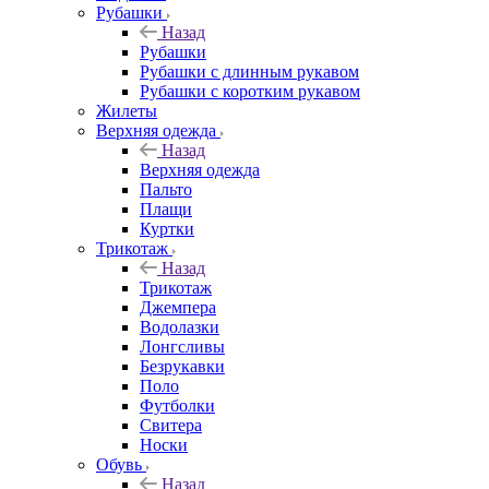
Рубашки
Назад
Рубашки
Рубашки с длинным рукавом
Рубашки с коротким рукавом
Жилеты
Верхняя одежда
Назад
Верхняя одежда
Пальто
Плащи
Куртки
Трикотаж
Назад
Трикотаж
Джемпера
Водолазки
Лонгсливы
Безрукавки
Поло
Футболки
Свитера
Носки
Обувь
Назад