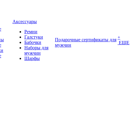
Аксессуары
е
Ремни
Галстуки
+
ны
Подарочные сертификаты для
Бабочки
ЕЩЕ
е
мужчин
Наборы для
ки
мужчин
е
Шарфы