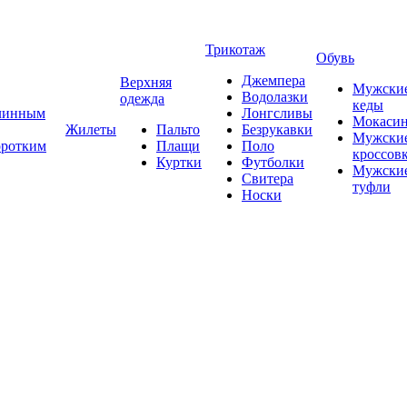
Трикотаж
Обувь
Джемпера
Верхняя
Мужски
Водолазки
одежда
кеды
длинным
Лонгсливы
Мокаси
Жилеты
Пальто
Безрукавки
Мужски
оротким
Плащи
Поло
кроссов
Куртки
Футболки
Мужски
Свитера
туфли
Носки