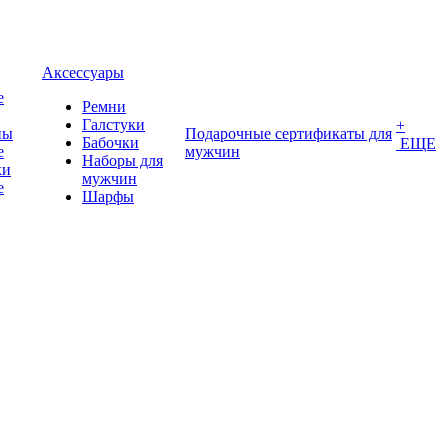
Аксессуары
е
Ремни
Галстуки
+
ны
Подарочные сертификаты для
Бабочки
ЕЩЕ
е
мужчин
Наборы для
ки
мужчин
е
Шарфы