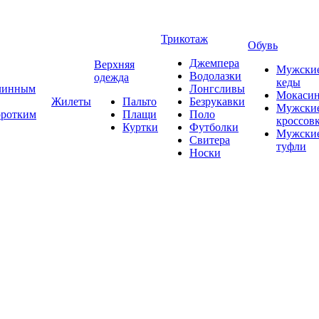
Трикотаж
Обувь
Джемпера
Верхняя
Мужски
Водолазки
одежда
кеды
длинным
Лонгсливы
Мокаси
Жилеты
Пальто
Безрукавки
Мужски
оротким
Плащи
Поло
кроссов
Куртки
Футболки
Мужски
Свитера
туфли
Носки