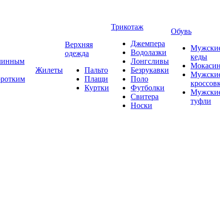
Трикотаж
Обувь
Джемпера
Верхняя
Мужски
Водолазки
одежда
кеды
длинным
Лонгсливы
Мокаси
Жилеты
Пальто
Безрукавки
Мужски
оротким
Плащи
Поло
кроссов
Куртки
Футболки
Мужски
Свитера
туфли
Носки