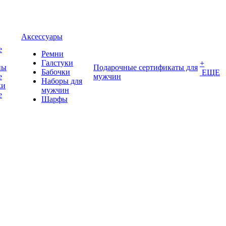
Аксессуары
е
Ремни
Галстуки
+
ны
Подарочные сертификаты для
Бабочки
ЕЩЕ
е
мужчин
Наборы для
ки
мужчин
е
Шарфы