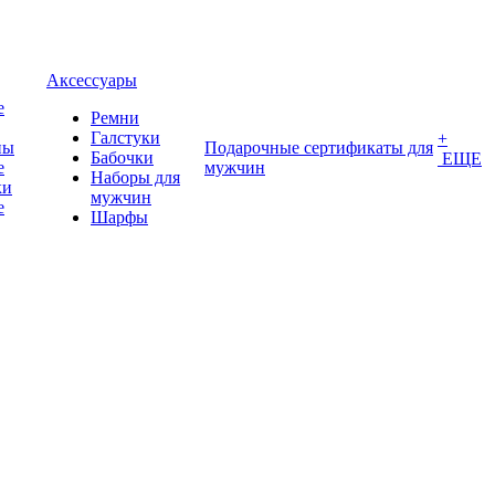
Аксессуары
е
Ремни
Галстуки
+
ны
Подарочные сертификаты для
Бабочки
ЕЩЕ
е
мужчин
Наборы для
ки
мужчин
е
Шарфы