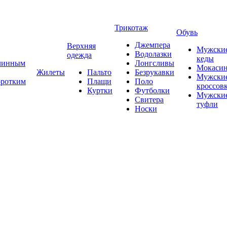
Трикотаж
Обувь
Джемпера
Верхняя
Мужски
Водолазки
одежда
кеды
длинным
Лонгсливы
Мокаси
Жилеты
Пальто
Безрукавки
Мужски
оротким
Плащи
Поло
кроссов
Куртки
Футболки
Мужски
Свитера
туфли
Носки