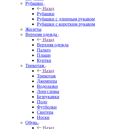
Рубашки
Назад
Рубашки
Рубашки с длинным рукавом
Рубашки с коротким рукавом
Жилеты
Верхняя одежда
Назад
Верхняя одежда
Пальто
Плащи
Куртки
Трикотаж
Назад
Трикотаж
Джемпера
Водолазки
Лонгсливы
Безрукавки
Поло
Футболки
Свитера
Носки
Обувь
Назад