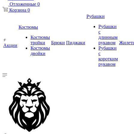
Отложенные
0
Корзина
0
Рубашки
Рубашки
Костюмы
с
Костюмы
длинным
тройки
Брюки
Пиджаки
рукавом
Жилет
Акции
Костюмы
Рубашки
двойки
с
коротким
рукавом