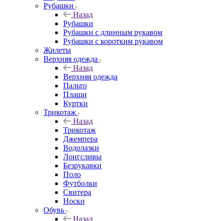
Рубашки
Назад
Рубашки
Рубашки с длинным рукавом
Рубашки с коротким рукавом
Жилеты
Верхняя одежда
Назад
Верхняя одежда
Пальто
Плащи
Куртки
Трикотаж
Назад
Трикотаж
Джемпера
Водолазки
Лонгсливы
Безрукавки
Поло
Футболки
Свитера
Носки
Обувь
Назад