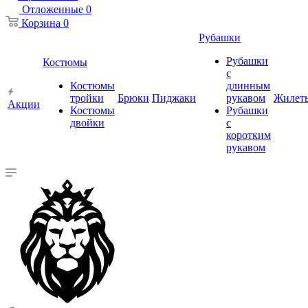
Отложенные
0
Корзина
0
Рубашки
Рубашки
Костюмы
с
Костюмы
длинным
тройки
Брюки
Пиджаки
рукавом
Жилет
Акции
Костюмы
Рубашки
двойки
с
коротким
рукавом