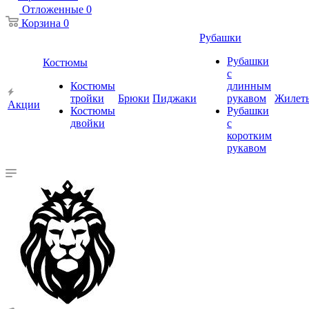
Отложенные
0
Корзина
0
Рубашки
Рубашки
Костюмы
с
Костюмы
длинным
тройки
Брюки
Пиджаки
рукавом
Жилет
Акции
Костюмы
Рубашки
двойки
с
коротким
рукавом