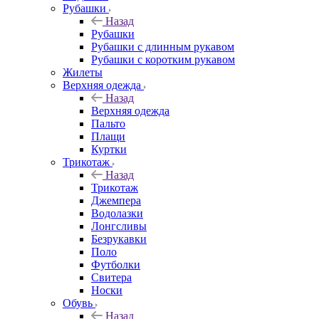
Рубашки
Назад
Рубашки
Рубашки с длинным рукавом
Рубашки с коротким рукавом
Жилеты
Верхняя одежда
Назад
Верхняя одежда
Пальто
Плащи
Куртки
Трикотаж
Назад
Трикотаж
Джемпера
Водолазки
Лонгсливы
Безрукавки
Поло
Футболки
Свитера
Носки
Обувь
Назад