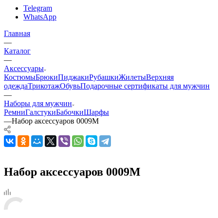
Telegram
WhatsApp
Главная
—
Каталог
—
Аксессуары
Костюмы
Брюки
Пиджаки
Рубашки
Жилеты
Верхняя
одежда
Трикотаж
Обувь
Подарочные сертификаты для мужчин
—
Наборы для мужчин
Ремни
Галстуки
Бабочки
Шарфы
—
Набор аксессуаров 0009М
Набор аксессуаров 0009М