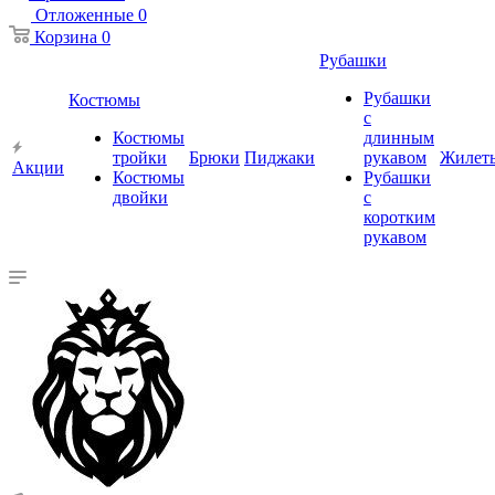
Отложенные
0
Корзина
0
Рубашки
Рубашки
Костюмы
с
Костюмы
длинным
тройки
Брюки
Пиджаки
рукавом
Жилет
Акции
Костюмы
Рубашки
двойки
с
коротким
рукавом