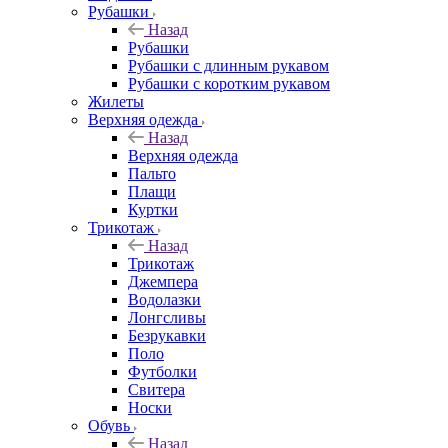
Рубашки
Назад
Рубашки
Рубашки с длинным рукавом
Рубашки с коротким рукавом
Жилеты
Верхняя одежда
Назад
Верхняя одежда
Пальто
Плащи
Куртки
Трикотаж
Назад
Трикотаж
Джемпера
Водолазки
Лонгсливы
Безрукавки
Поло
Футболки
Свитера
Носки
Обувь
Назад