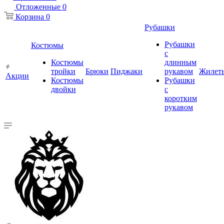
Отложенные
0
Корзина
0
Рубашки
Рубашки
Костюмы
с
Костюмы
длинным
тройки
Брюки
Пиджаки
рукавом
Жилет
Акции
Костюмы
Рубашки
двойки
с
коротким
рукавом