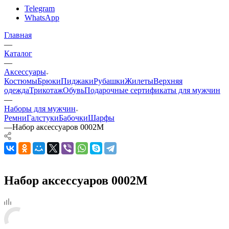
Telegram
WhatsApp
Главная
—
Каталог
—
Аксессуары
Костюмы
Брюки
Пиджаки
Рубашки
Жилеты
Верхняя
одежда
Трикотаж
Обувь
Подарочные сертификаты для мужчин
—
Наборы для мужчин
Ремни
Галстуки
Бабочки
Шарфы
—
Набор аксессуаров 0002М
Набор аксессуаров 0002М