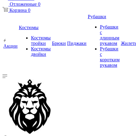
Отложенные
0
Корзина
0
Рубашки
Рубашки
Костюмы
с
Костюмы
длинным
тройки
Брюки
Пиджаки
рукавом
Жилет
Акции
Костюмы
Рубашки
двойки
с
коротким
рукавом