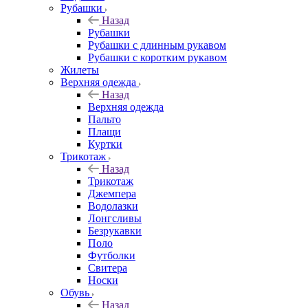
Рубашки
Назад
Рубашки
Рубашки с длинным рукавом
Рубашки с коротким рукавом
Жилеты
Верхняя одежда
Назад
Верхняя одежда
Пальто
Плащи
Куртки
Трикотаж
Назад
Трикотаж
Джемпера
Водолазки
Лонгсливы
Безрукавки
Поло
Футболки
Свитера
Носки
Обувь
Назад