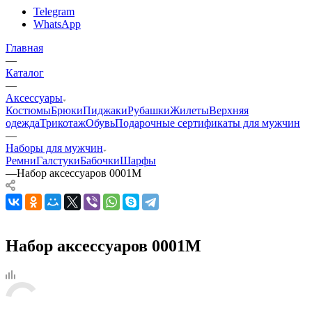
Telegram
WhatsApp
Главная
—
Каталог
—
Аксессуары
Костюмы
Брюки
Пиджаки
Рубашки
Жилеты
Верхняя
одежда
Трикотаж
Обувь
Подарочные сертификаты для мужчин
—
Наборы для мужчин
Ремни
Галстуки
Бабочки
Шарфы
—
Набор аксессуаров 0001М
Набор аксессуаров 0001М