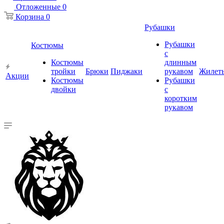
Отложенные
0
Корзина
0
Рубашки
Рубашки
Костюмы
с
Костюмы
длинным
тройки
Брюки
Пиджаки
рукавом
Жилет
Акции
Костюмы
Рубашки
двойки
с
коротким
рукавом