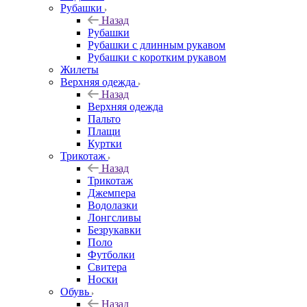
Рубашки
Назад
Рубашки
Рубашки с длинным рукавом
Рубашки с коротким рукавом
Жилеты
Верхняя одежда
Назад
Верхняя одежда
Пальто
Плащи
Куртки
Трикотаж
Назад
Трикотаж
Джемпера
Водолазки
Лонгсливы
Безрукавки
Поло
Футболки
Свитера
Носки
Обувь
Назад