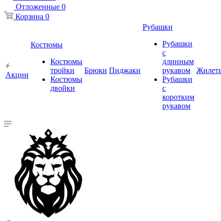
Отложенные
0
Корзина
0
Рубашки
Рубашки
Костюмы
с
Костюмы
длинным
тройки
Брюки
Пиджаки
рукавом
Жилет
Акции
Костюмы
Рубашки
двойки
с
коротким
рукавом