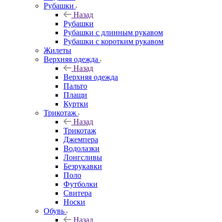
Рубашки
Назад
Рубашки
Рубашки с длинным рукавом
Рубашки с коротким рукавом
Жилеты
Верхняя одежда
Назад
Верхняя одежда
Пальто
Плащи
Куртки
Трикотаж
Назад
Трикотаж
Джемпера
Водолазки
Лонгсливы
Безрукавки
Поло
Футболки
Свитера
Носки
Обувь
Назад