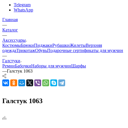
Telegram
WhatsApp
Главная
—
Каталог
—
Аксессуары
Костюмы
Брюки
Пиджаки
Рубашки
Жилеты
Верхняя
одежда
Трикотаж
Обувь
Подарочные сертификаты для мужчин
—
Галстуки
Ремни
Бабочки
Наборы для мужчин
Шарфы
—
Галстук 1063
Галстук 1063