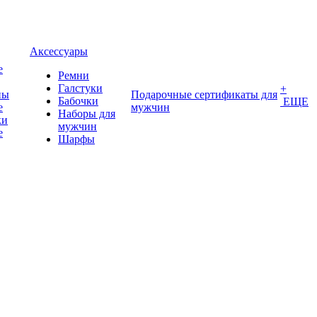
Аксессуары
е
Ремни
Галстуки
+
ны
Подарочные сертификаты для
Бабочки
ЕЩЕ
е
мужчин
Наборы для
ки
мужчин
е
Шарфы