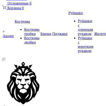
Отложенные
0
Корзина
0
Рубашки
Рубашки
Костюмы
с
Костюмы
длинным
тройки
Брюки
Пиджаки
рукавом
Жилет
Акции
Костюмы
Рубашки
двойки
с
коротким
рукавом