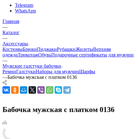
Telegram
WhatsApp
Главная
—
Каталог
—
Аксессуары
Костюмы
Брюки
Пиджаки
Рубашки
Жилеты
Верхняя
одежда
Трикотаж
Обувь
Подарочные сертификаты для мужчин
—
Мужские галстуки бабочки
Ремни
Галстуки
Наборы для мужчин
Шарфы
—
Бабочка мужская с платком 0136
Бабочка мужская с платком 0136