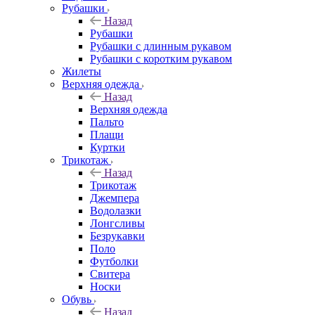
Рубашки
Назад
Рубашки
Рубашки с длинным рукавом
Рубашки с коротким рукавом
Жилеты
Верхняя одежда
Назад
Верхняя одежда
Пальто
Плащи
Куртки
Трикотаж
Назад
Трикотаж
Джемпера
Водолазки
Лонгсливы
Безрукавки
Поло
Футболки
Свитера
Носки
Обувь
Назад