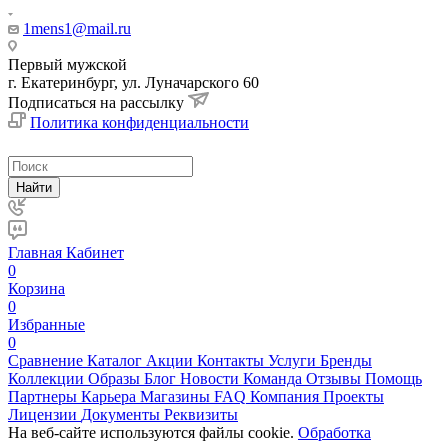
1mens1@mail.ru
Первый мужской
г. Екатеринбург, ул. Луначарского 60
Подписаться на рассылку
Политика конфиденциальности
Найти
Главная
Кабинет
0
Корзина
0
Избранные
0
Сравнение
Каталог
Акции
Контакты
Услуги
Бренды
Коллекции
Образы
Блог
Новости
Команда
Отзывы
Помощь
Партнеры
Карьера
Магазины
FAQ
Компания
Проекты
Лицензии
Документы
Реквизиты
На веб-сайте используются файлы cookie.
Обработка