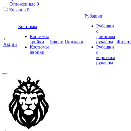
Отложенные
0
Корзина
0
Рубашки
Рубашки
Костюмы
с
Костюмы
длинным
тройки
Брюки
Пиджаки
рукавом
Жилет
Акции
Костюмы
Рубашки
двойки
с
коротким
рукавом