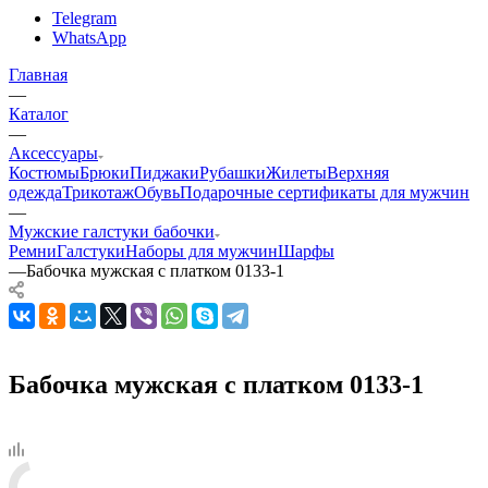
Telegram
WhatsApp
Главная
—
Каталог
—
Аксессуары
Костюмы
Брюки
Пиджаки
Рубашки
Жилеты
Верхняя
одежда
Трикотаж
Обувь
Подарочные сертификаты для мужчин
—
Мужские галстуки бабочки
Ремни
Галстуки
Наборы для мужчин
Шарфы
—
Бабочка мужская с платком 0133-1
Бабочка мужская с платком 0133-1