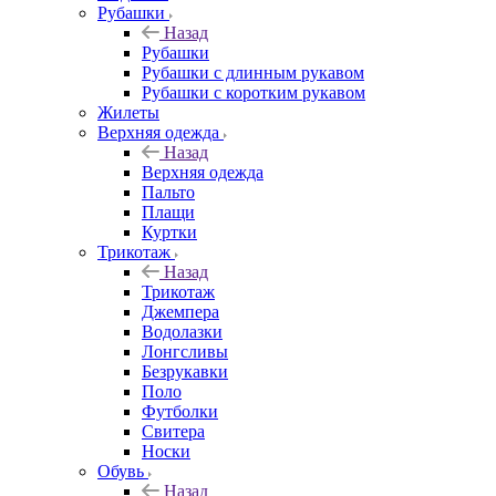
Рубашки
Назад
Рубашки
Рубашки с длинным рукавом
Рубашки с коротким рукавом
Жилеты
Верхняя одежда
Назад
Верхняя одежда
Пальто
Плащи
Куртки
Трикотаж
Назад
Трикотаж
Джемпера
Водолазки
Лонгсливы
Безрукавки
Поло
Футболки
Свитера
Носки
Обувь
Назад