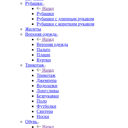
Рубашки
Назад
Рубашки
Рубашки с длинным рукавом
Рубашки с коротким рукавом
Жилеты
Верхняя одежда
Назад
Верхняя одежда
Пальто
Плащи
Куртки
Трикотаж
Назад
Трикотаж
Джемпера
Водолазки
Лонгсливы
Безрукавки
Поло
Футболки
Свитера
Носки
Обувь
Назад