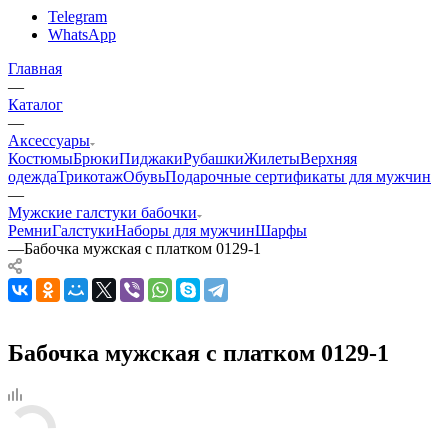
Telegram
WhatsApp
Главная
—
Каталог
—
Аксессуары
Костюмы
Брюки
Пиджаки
Рубашки
Жилеты
Верхняя
одежда
Трикотаж
Обувь
Подарочные сертификаты для мужчин
—
Мужские галстуки бабочки
Ремни
Галстуки
Наборы для мужчин
Шарфы
—
Бабочка мужская с платком 0129-1
Бабочка мужская с платком 0129-1