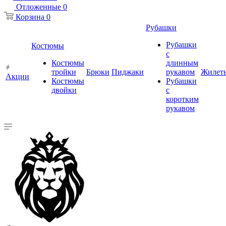
Отложенные
0
Корзина
0
Рубашки
Рубашки
Костюмы
с
Костюмы
длинным
тройки
Брюки
Пиджаки
рукавом
Жилет
Акции
Костюмы
Рубашки
двойки
с
коротким
рукавом