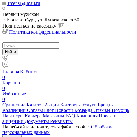
1mens1@mail.ru
Первый мужской
г. Екатеринбург, ул. Луначарского 60
Подписаться на рассылку
Политика конфиденциальности
Найти
Главная
Кабинет
0
Корзина
0
Избранные
0
Сравнение
Каталог
Акции
Контакты
Услуги
Бренды
Коллекции
Образы
Блог
Новости
Команда
Отзывы
Помощь
Партнеры
Карьера
Магазины
FAQ
Компания
Проекты
Лицензии
Документы
Реквизиты
На веб-сайте используются файлы cookie.
Обработка
персональных данных